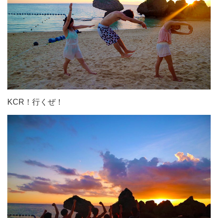
KCR！行くぜ！