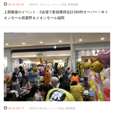
2019.09.30
ABOUT
,
アルバム
,
イベント日誌
,
新着情報
上期最後のイベント・2会場で新規獲得合計260件オーバー！＠イ
オンモール筑紫野＆イオンモール福岡
2019.09.17
ABOUT
,
BLOG
,
イベント日誌
,
新着情報