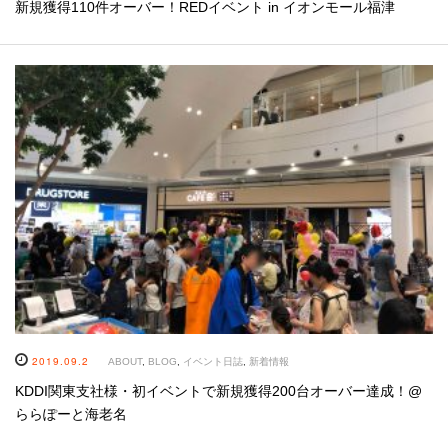
新規獲得110件オーバー！REDイベント in イオンモール福津
2019.09.2
ABOUT
,
BLOG
,
イベント日誌
,
新着情報
KDDI関東支社様・初イベントで新規獲得200台オーバー達成！@
ららぽーと海老名