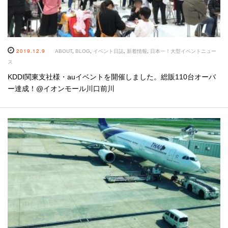
2019.12.9
ABOUT
,
BLOG
,
イベント日誌
,
新着情報
,
日本一！大型イベントニュー
ス
KDDI関東支社様・auイベントを開催しました。総販110台オーバ
ー達成！@イオンモール川口前川