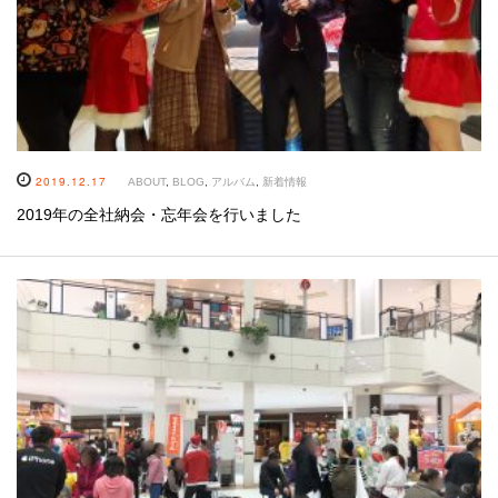
2019.12.17
ABOUT
,
BLOG
,
アルバム
,
新着情報
2019年の全社納会・忘年会を行いました