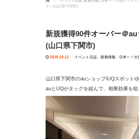
イベント日誌
,
新着情報
,
日本一！大型イベント
ティ(山口県下関市)
新規獲得90件オーバー＠a
(山口県下関市)
2020.10.12
イベント日誌
、
新着情報
、
日本一！大
山口県下関市のauショップ/UQスポッ
auとUQがタッグを組んで、相乗効果を