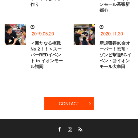
作り
ンモール幕張新
都心
2019.05.20
2020.11.30
＜新たなる挑戦
新規獲得80台オ
No.2！！＞スー
ーバー！恐竜・
パーREDイベン
ゾンビ撃退5Gイ
ト in イオンモー
ベント@イオン
ル福岡
モール大牟田
CONTACT
Facebook
Instagram
RSS