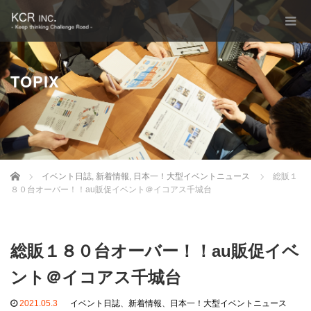
TOPIX
Home
イベント日誌
,
新着情報
,
日本一！大型イベントニュース
総販１
８０台オーバー！！au販促イベント＠イコアス千城台
総販１８０台オーバー！！au販促イベ
ント＠イコアス千城台
2021.05.3
イベント日誌
、
新着情報
、
日本一！大型イベントニュース