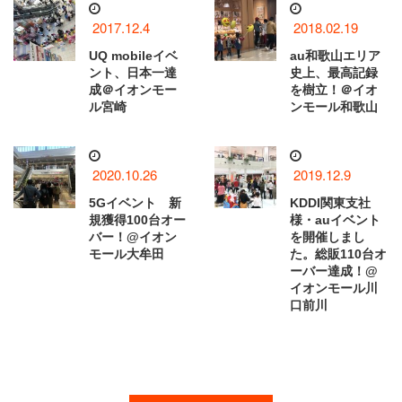
2017.12.4
2018.02.19
UQ mobileイベ
au和歌山エリア
ント、日本一達
史上、最高記録
成＠イオンモー
を樹立！＠イオ
ル宮崎
ンモール和歌山
2020.10.26
2019.12.9
5Gイベント 新
KDDI関東支社
規獲得100台オー
様・auイベント
バー！@イオン
を開催しまし
モール大牟田
た。総販110台オ
ーバー達成！@
イオンモール川
口前川